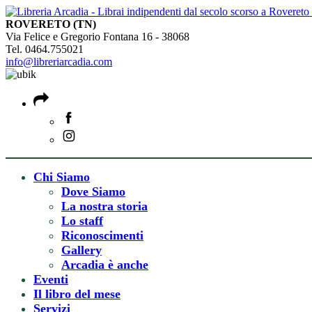
ROVERETO (TN)
Via Felice e Gregorio Fontana 16 - 38068
Tel. 0464.755021
info@libreriarcadia.com
Chi Siamo
Dove Siamo
La nostra storia
Lo staff
Riconoscimenti
Gallery
Arcadia è anche
Eventi
Il libro del mese
Servizi