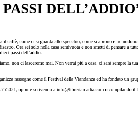
 PASSI DELL’ADDIO”
il caffè, come ci si guarda allo specchio, come si aprono e richiudono g
isastro. Ora sei solo nella casa semivuota e non smetti di pensare a tutto
dieci passi dell’addio.
sciamo, non ci lasceremo mai. Non verrai più a casa, ci sarà sempre la tu
rganizza rassegne come il Festival della Viandanza ed ha fondato un grup
-755021, oppure scrivendo a info@libreriarcadia.com o compilando il for