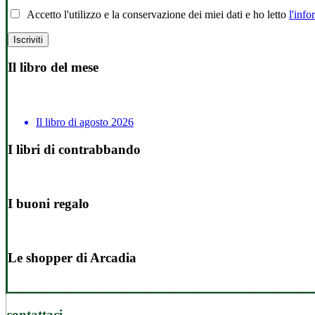
Accetto l'utilizzo e la conservazione dei miei dati e ho letto
l'info
Il libro del mese
Il libro di agosto 2026
I libri di contrabbando
I buoni regalo
Le shopper di Arcadia
contattaci