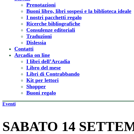
Prenotazioni
Buoni libro, libri sospesi e la biblioteca ideale
I nostri pacchetti regalo
Ricerche bibliografiche
Consulenze editoriali
Traduzioni
Dislessia
Contatti
Arcadia on line
I libri dell’Arcadia
Libro del mese
Libri di Contrabbando
Kit per lettori
Shopper
Buoni regalo
Eventi
SABATO 14 SETTEMB