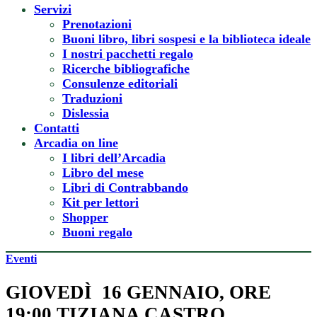
Servizi
Prenotazioni
Buoni libro, libri sospesi e la biblioteca ideale
I nostri pacchetti regalo
Ricerche bibliografiche
Consulenze editoriali
Traduzioni
Dislessia
Contatti
Arcadia on line
I libri dell’Arcadia
Libro del mese
Libri di Contrabbando
Kit per lettori
Shopper
Buoni regalo
Eventi
GIOVEDÌ 16 GENNAIO, ORE
19:00 TIZIANA CASTRO