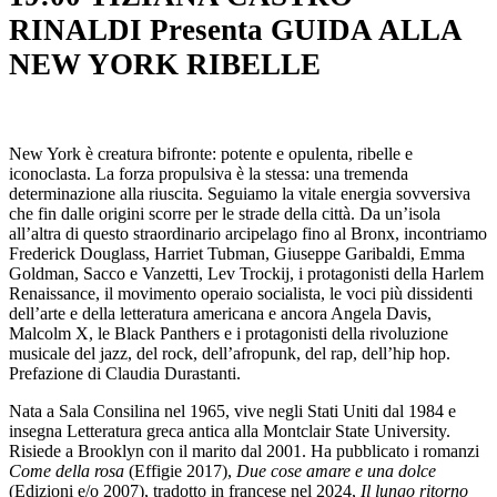
RINALDI Presenta GUIDA ALLA
NEW YORK RIBELLE
New York è creatura bifronte: potente e opulenta, ribelle e
iconoclasta. La forza propulsiva è la stessa: una tremenda
determinazione alla riuscita. Seguiamo la vitale energia sovversiva
che fin dalle origini scorre per le strade della città. Da un’isola
all’altra di questo straordinario arcipelago fino al Bronx, incontriamo
Frederick Douglass, Harriet Tubman, Giuseppe Garibaldi, Emma
Goldman, Sacco e Vanzetti, Lev Trockij, i protagonisti della Harlem
Renaissance, il movimento operaio socialista, le voci più dissidenti
dell’arte e della letteratura americana e ancora Angela Davis,
Malcolm X, le Black Panthers e i protagonisti della rivoluzione
musicale del jazz, del rock, dell’afropunk, del rap, dell’hip hop.
Prefazione di Claudia Durastanti.
Nata a Sala Consilina nel 1965, vive negli Stati Uniti dal 1984 e
insegna Letteratura greca antica alla Montclair State University.
Risiede a Brooklyn con il marito dal 2001. Ha pubblicato i romanzi
Come della rosa
(Effigie 2017),
Due cose amare e una dolce
(Edizioni e/o 2007), tradotto in francese nel 2024,
Il lungo ritorno